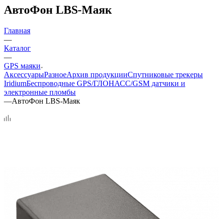
АвтоФон LBS-Маяк
Главная
—
Каталог
—
GPS маяки
Аксессуары
Разное
Архив продукции
Спутниковые трекеры
Iridium
Беспроводные GPS/ГЛОНАСС/GSM датчики и
электронные пломбы
—
АвтоФон LBS-Маяк