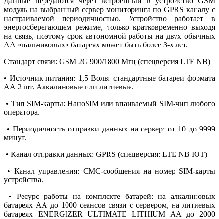
Данные передаются через встроенный в устройство GSM
модуль на выбранный сервер мониторинга по GPRS каналу с
настраиваемой периодичностью. Устройство работает в
энергосберегающем режиме, только кратковременно выходя
на связь, поэтому срок автономной работы на двух обычных
АА «пальчиковых» батареях может быть более 3-х лет.
Стандарт связи: GSM 2G 900/1800 Мгц (спецверсия LTE NB)
• Источник питания: 1,5 Вольт стандартные батареи формата
АА 2 шт. Алкалиновые или литиевые.
• Тип SIM-карты: НаноSIM или впаиваемый SIM-чип любого
оператора.
• Периодичность отправки данных на сервер: от 10 до 9999
минут.
• Канал отправки данных: GPRS (спецверсия: LTE NB IOT)
• Канал управления: СМС-сообщения на номер SIM-карты
устройства.
• Ресурс работы на комплекте батарей: на алкалиновых
батареях АА до 1000 сеансов связи с сервером, на литиевых
батареях ENERGIZER ULTIMATE LITHIUM AA до 2000