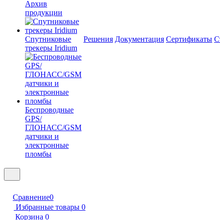
Архив
продукции
Спутниковые
Решения
Документация
Сертификаты
С
трекеры Iridium
Беспроводные
GPS/
ГЛОНАСС/GSM
датчики и
электронные
пломбы
Сравнение
0
Избранные товары
0
Корзина
0