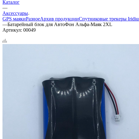
Каталог
—
Аксессуары
GPS маяки
Разное
Архив продукции
Спутниковые трекеры Iridi
—
Батарейный блок для АвтоФон Альфа-Маяк 2XL
Артикул:
00049