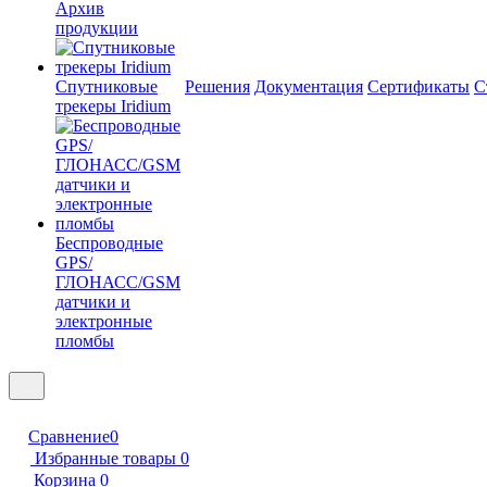
Архив
продукции
Спутниковые
Решения
Документация
Сертификаты
С
трекеры Iridium
Беспроводные
GPS/
ГЛОНАСС/GSM
датчики и
электронные
пломбы
Сравнение
0
Избранные товары
0
Корзина
0