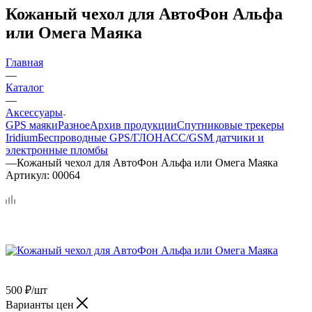
Кожаный чехол для АвтоФон Альфа
или Омега Маяка
Главная
—
Каталог
—
Аксессуары
GPS маяки
Разное
Архив продукции
Спутниковые трекеры
Iridium
Беспроводные GPS/ГЛОНАСС/GSM датчики и
электронные пломбы
—
Кожаный чехол для АвтоФон Альфа или Омега Маяка
Артикул:
00064
500
₽
/шт
Варианты цен